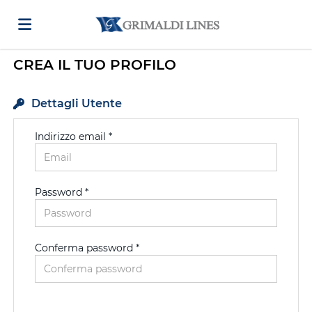
CREA IL TUO PROFILO
Home
Dettagli Utente
Offerte
Indirizzo email *
di
Carica
Password *
lavoro
il
Login
Conferma password *
CV
Lingua