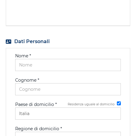
EN
FR
Dati Personali
IT
Nome *
DE
Cognome *
ES
Paese di domicilio *
Residenza uguale al domicilio
PT
Regione di domicilio *