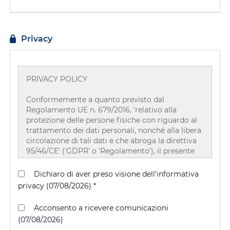
Privacy
PRIVACY POLICY
Conformemente a quanto previsto dal
Regolamento UE n. 679/2016, 'relativo alla
protezione delle persone fisiche con riguardo al
trattamento dei dati personali, nonché alla libera
circolazione di tali dati e che abroga la direttiva
95/46/CE' ('GDPR' o 'Regolamento'), il presente
documento riepiloga brevemente i principi
regolatori del trattamento dei dati effettuato da
Dichiaro di aver preso visione dell’informativa
parte delle Società Grimaldi Group S.p.A.,
privacy (07/08/2026) *
Grimaldi Euromed S.p.A. e Grimald Deep Sea
S.p.A., in qualità di contitolari del trattamento, ai
Acconsento a ricevere comunicazioni
sensi dell'accordo sottoscritto in data 21.05.2018,
(07/08/2026)
nell'attività di gestione delle candidature e del