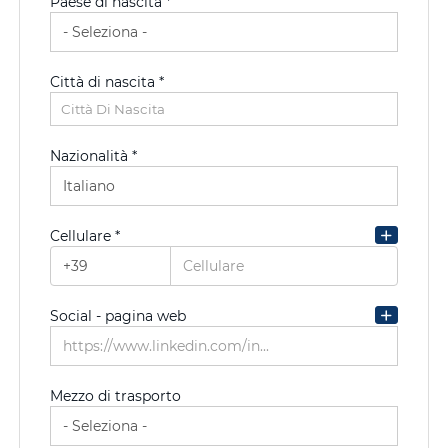
Paese di nascita *
CAP/NAP di residenza
Città di nascita *
Città di residenza
Città Di Nascita
Città Di Residenza
Nazionalità *
Indirizzo di residenza
Cellulare *
Social - pagina web
Mezzo di trasporto