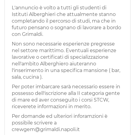
EN
L'annuncio è volto a tutti gli studenti di
Istituti Alberghieri che attualmente stanno
completando il percorso di studi, ma che in
FR
futuro pensano o sognano di lavorare a bordo
con Grimaldi.
IT
Non sono necessarie esperienze pregresse
nel settore marittimo. Eventuali esperienze
lavorative o certificati di specializzazione
DE
nell'ambito Alberghiero aiuteranno
l'inserimento in una specifica mansione ( bar,
sala, cucina ).
ES
Per poter imbarcare sarà necessario essere in
possesso dell'iscrizione alla II categoria gente
di mare ed aver conseguito i corsi STCW,
PT
riceverete informazioni in merito.
Per domande ed ulteriori inforamzioni è
possibile scrivere a
crewgem@grimaldi.napoli.it