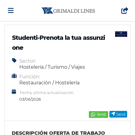
Home
Studenti-Prenota la tua assunzi
one
Lista
Sector:
Hostelería / Turismo / Viajes
ofertas
Subir
Función:
Restauración / Hostelería
Fecha última actualización:
de
CV
Acceso
03/06/2026
trabajo
Idioma
Send
DESCRIPCIÓN OFERTA DE TRABAJO