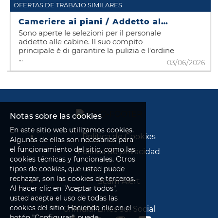
OFERTAS DE TRABAJO SIMILARES
Cameriere ai piani / Addetto alle cabine
Sono aperte le selezioni per il personale
addetto alle cabine. Il suo compito
principale è di garantire la pulizia e l'ordine
...
delle cabine e delle aree comuni,
03/06/2026
assicurando un ambiente confortevole e
una piacevole accoglienza per gli ospiti sia
in fase di check in che di check out.
Mansioni : pulizia e riordino delle cabine,
cambio della biancheria da letto e degli
asciugamani,
Notas sobre las cookies
rifornimento di prodotti di cortesia, come
saponi e shampoo. Controllo e
En este sitio web utilizamos cookies.
Política de Cookies
segnalazione di eventuali danni o
Algunas de ellas son necesarias para
necessità di manutenzione nelle camere.
el funcionamiento del sitio, como las
Política de privacidad
Per poter imbarcare è necessario essere in
cookies técnicas y funcionales. Otros
possesso dell'iscrizione alla II categoria
tipos de cookies, que usted puede
gente di mare ed aver conseguito i corsi
rechazar, son las cookies de terceros.
Scam Alert
STCW. Qualora non ancora in vostro
Al hacer clic en "Aceptar todos",
possesso, se necessario, riceverete
usted acepta el uso de todas las
informazioni in merito. E' necessario, per
cookies del sitio. Haciendo clic en el
accedere al colloquio, avere già ottenuto la
Grimaldi Lines sui Social
matricola di II categoria. CONTRATTO :
botón "Configurar", puede