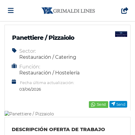
Home
Panettiere / Pizzaiolo
Sector:
Lista
Restauración / Catering
Función:
ofertas
Subir
Restauración / Hostelería
Fecha última actualización:
03/06/2026
de
CV
Acceso
Send
trabajo
Idioma
DESCRIPCIÓN OFERTA DE TRABAJO