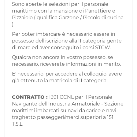
EN
Sono aperte le selezioni per il personale
marittimo con la mansione di Panettiere e
Pizzaiolo ( qualifica Garzone / Piccolo di cucina
FR
)
Per poter imbarcare è necessario essere in
possesso dell'iscrizione alla II categoria gente
IT
di mare ed aver conseguito i corsi STCW.
Qualora non ancora in vostro possesso, se
necessario, riceverete informazioni in merito.
DE
E' necessario, per accedere al colloquio, avere
già ottenuto la matricola di II categoria.
ES
CONTRATTO :
I391 CCNL per il Personale
Navigante dell'Industria Armatoriale - Sezione
PT
marittimi imbarcati su navi da carico e navi
traghetto passeggeri/merci superiori a 151
T.S.L.