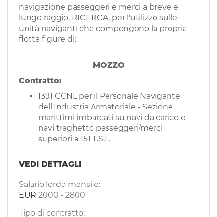
EN
navigazione passeggeri e merci a breve e
lungo raggio, RICERCA, per l'utilizzo sulle
unità naviganti che compongono la propria
FR
flotta figure di:
MOZZO
IT
Contratto:
I391 CCNL per il Personale Navigante
DE
dell'Industria Armatoriale - Sezione
marittimi imbarcati su navi da carico e
navi traghetto passeggeri/merci
ES
superiori a 151 T.S.L.
VEDI DETTAGLI
PT
Salario lordo mensile:
EUR
2000
-
2800
Tipo di contratto: