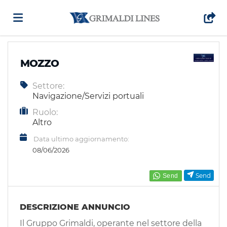
Home
MOZZO
Settore:
Offerte
Navigazione/Servizi portuali
Ruolo:
di
Carica
Altro
Data ultimo aggiornamento:
08/06/2026
lavoro
il
Login
Send
CV
Lingua
DESCRIZIONE ANNUNCIO
Il Gruppo Grimaldi, operante nel settore della