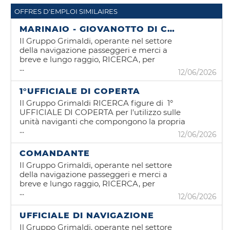
OFFRES D'EMPLOI SIMILAIRES
MARINAIO - GIOVANOTTO DI COPERTA
Il Gruppo Grimaldi, operante nel settore
della navigazione passeggeri e merci a
breve e lungo raggio, RICERCA, per
...
l'utilizzo sulle unità naviganti che
12/06/2026
compongono la propria flotta figure di:
MARINAIO (IMO II/4 - IMO II/5)
1°UFFICIALE DI COPERTA
GIOVANOTTO DI COPERTA Contratto: -
Il Gruppo Grimaldi RICERCA figure di 1°
I391 CCNL per il Personale Navigante
UFFICIALE DI COPERTA per l'utilizzo sulle
dell'Industria Armatoriale - Sezione
unità naviganti che compongono la propria
marittimi imbarcati su navi da carico e navi
...
flotta. E' l'ufficiale di grado
traghetto passeggeri/merci superiori a 151
12/06/2026
immediatamente inferiore a quello del
T.S.L. REQUISITI RICHIESTI - Iscrizione
comandante in 2a (per le navi passeggeri) o
alle liste della GENTE DI MARE REQUISITI
COMANDANTE
a quello del Comandante (per le navi
PREFERENZIALI PER LE POSIZIONI DI
Il Gruppo Grimaldi, operante nel settore
mercantili) e, in quest'ultimo caso, è su di
MARINAIO: - Possesso del Certificato Imo
della navigazione passeggeri e merci a
lui che ricadrà il comando della nave in
reg. II/5 oppure reg. II/4; - Possesso del
breve e lungo raggio, RICERCA, per
caso di inabilità del comandante. A seguito
Certificato Mams/Mabev; - Possesso del
...
l'utilizzo sulle unità naviganti che
dell'abilitazione conseguita, dovrà essere in
12/06/2026
corso Security Duties; - Possesso del corso
compongono la propria flotta
grado di svolgere le seguenti funzioni:
Antincendio Avanzato.
COMANDANTI (con esperienza nel settore
coadiuvare il Comandante nella
UFFICIALE DI NAVIGAZIONE
Ro/Ro) E' la persona avente il comando
responsabilità finale della sicurezza (safety
Il Gruppo Grimaldi, operante nel settore
della nave (STCW cap. I reg. I/1.3). Ha la