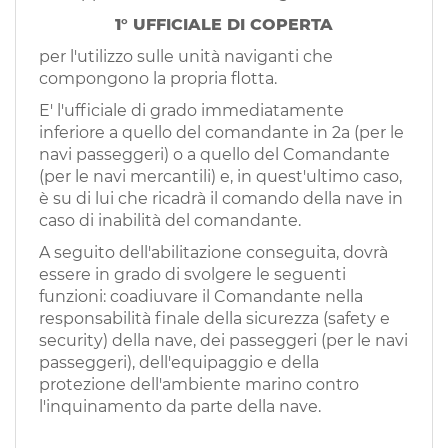
EN
1° UFFICIALE DI COPERTA
per l'utilizzo sulle unità naviganti che
FR
compongono la propria flotta.
E' l'ufficiale di grado immediatamente
inferiore a quello del comandante in 2a (per le
IT
navi passeggeri) o a quello del Comandante
(per le navi mercantili) e, in quest'ultimo caso,
è su di lui che ricadrà il comando della nave in
DE
caso di inabilità del comandante.
A seguito dell'abilitazione conseguita, dovrà
essere in grado di svolgere le seguenti
ES
funzioni: coadiuvare il Comandante nella
responsabilità finale della sicurezza (safety e
security) della nave, dei passeggeri (per le navi
PT
passeggeri), dell'equipaggio e della
protezione dell'ambiente marino contro
l'inquinamento da parte della nave.