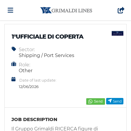
Home
1°UFFICIALE DI COPERTA
Sector:
Job
Shipping / Port Services
Role:
list
Upload
Other
Date of last update:
12/06/2026
your
Login
Send
CV
Language
JOB DESCRIPTION
Il Gruppo Grimaldi RICERCA figure di