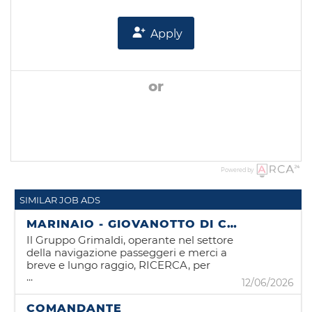
Apply
or
Powered by
SIMILAR JOB ADS
MARINAIO - GIOVANOTTO DI COPERTA
Il Gruppo Grimaldi, operante nel settore
della navigazione passeggeri e merci a
breve e lungo raggio, RICERCA, per
...
l'utilizzo sulle unità naviganti che
12/06/2026
compongono la propria flotta figure di:
MARINAIO (IMO II/4 - IMO II/5)
COMANDANTE