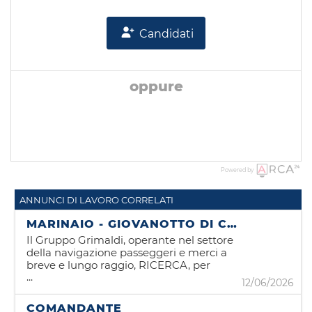
Candidati
oppure
Powered by
ANNUNCI DI LAVORO CORRELATI
MARINAIO - GIOVANOTTO DI COPERTA
Il Gruppo Grimaldi, operante nel settore
della navigazione passeggeri e merci a
breve e lungo raggio, RICERCA, per
...
l'utilizzo sulle unità naviganti che
12/06/2026
compongono la propria flotta figure di:
MARINAIO (IMO II/4 - IMO II/5)
COMANDANTE