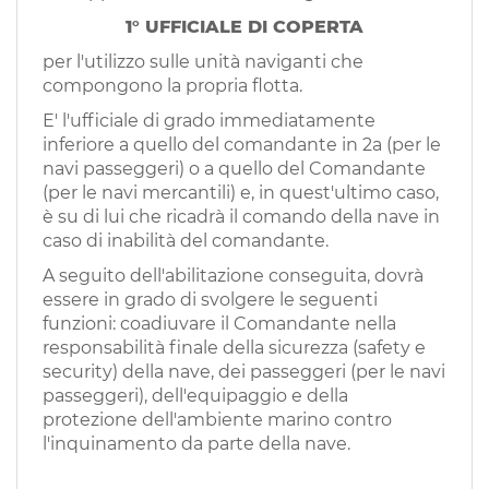
EN
1° UFFICIALE DI COPERTA
per l'utilizzo sulle unità naviganti che
FR
compongono la propria flotta.
E' l'ufficiale di grado immediatamente
inferiore a quello del comandante in 2a (per le
IT
navi passeggeri) o a quello del Comandante
(per le navi mercantili) e, in quest'ultimo caso,
è su di lui che ricadrà il comando della nave in
DE
caso di inabilità del comandante.
A seguito dell'abilitazione conseguita, dovrà
essere in grado di svolgere le seguenti
ES
funzioni: coadiuvare il Comandante nella
responsabilità finale della sicurezza (safety e
security) della nave, dei passeggeri (per le navi
PT
passeggeri), dell'equipaggio e della
protezione dell'ambiente marino contro
l'inquinamento da parte della nave.