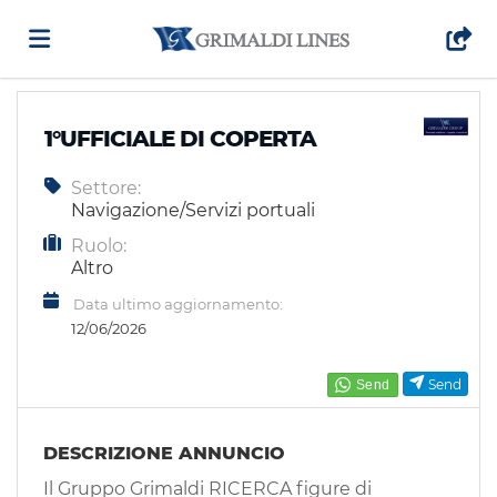
Home
1°UFFICIALE DI COPERTA
Settore:
Offerte
Navigazione/Servizi portuali
Ruolo:
di
Carica
Altro
Data ultimo aggiornamento:
12/06/2026
lavoro
il
Login
Send
CV
Lingua
DESCRIZIONE ANNUNCIO
Il Gruppo Grimaldi RICERCA figure di