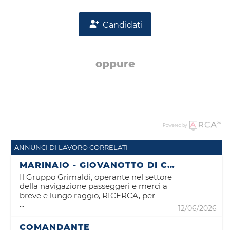
Candidati
oppure
Powered by
ANNUNCI DI LAVORO CORRELATI
MARINAIO - GIOVANOTTO DI COPERTA
Il Gruppo Grimaldi, operante nel settore
della navigazione passeggeri e merci a
breve e lungo raggio, RICERCA, per
...
l'utilizzo sulle unità naviganti che
12/06/2026
compongono la propria flotta figure di:
MARINAIO (IMO II/4 - IMO II/5)
COMANDANTE