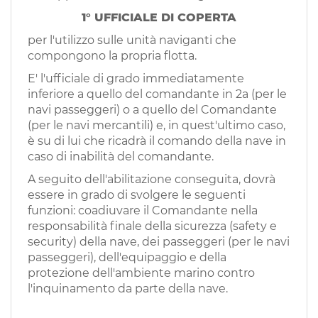
EN
1° UFFICIALE DI COPERTA
per l'utilizzo sulle unità naviganti che
FR
compongono la propria flotta.
E' l'ufficiale di grado immediatamente
inferiore a quello del comandante in 2a (per le
IT
navi passeggeri) o a quello del Comandante
(per le navi mercantili) e, in quest'ultimo caso,
è su di lui che ricadrà il comando della nave in
DE
caso di inabilità del comandante.
A seguito dell'abilitazione conseguita, dovrà
essere in grado di svolgere le seguenti
ES
funzioni: coadiuvare il Comandante nella
responsabilità finale della sicurezza (safety e
security) della nave, dei passeggeri (per le navi
PT
passeggeri), dell'equipaggio e della
protezione dell'ambiente marino contro
l'inquinamento da parte della nave.