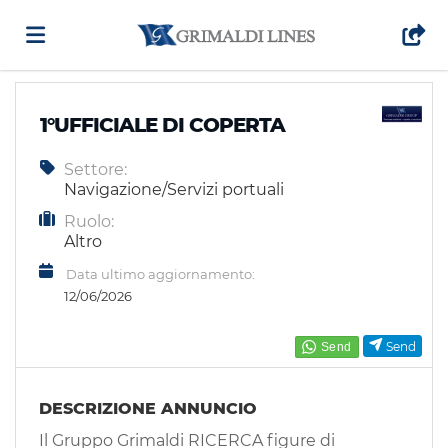
Home
1°UFFICIALE DI COPERTA
Settore:
Offerte
Navigazione/Servizi portuali
Ruolo:
di
Carica
Altro
Data ultimo aggiornamento:
12/06/2026
lavoro
il
Login
Send
CV
Lingua
DESCRIZIONE ANNUNCIO
Il Gruppo Grimaldi RICERCA figure di