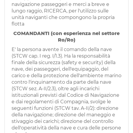
EN
navigazione passeggeri e merci a breve e
lungo raggio, RICERCA, per l'utilizzo sulle
unità naviganti che compongono la propria
FR
flotta
COMANDANTI (con esperienza nel settore
Ro/Ro)
IT
E' la persona avente il comando della nave
(STCW cap. I reg. I/1.3). Ha la responsabilità
finale della sicurezza (safety e security) della
DE
nave, dei passeggeri, dell'equipaggio, del
carico e della protezione dell'ambiente marino
contro l'inquinamento da parte della nave
ES
(STCW sez. A-II/2.3), oltre agli incarichi
istituzionali previsti dal Codice di Navigazione
e dai regolamenti di Compagnia, svolge le
PT
seguenti funzioni (STCW tav. A-II/2): direzione
della navigazione; direzione del maneggio e
stivaggio dei carichi; direzione del controllo
dell'operatività della nave e cura delle persone