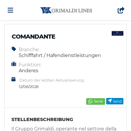
Home
COMANDANTE
Branche:
Stellen
Schifffahrt / Hafendienstleistungen
Funktion:
Lebenslauf
Anderes
Datum der letzten Aktualisierung:
12/06/2026
hochladen
Anmelden
Send
Sprache
STELLENBESCHREIBUNG
Il Gruppo Grimaldi, operante nel settore della