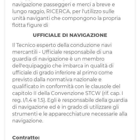
EN
navigazione passeggeri e merci a breve e
lungo raggio, RICERCA, per l'utilizzo sulle
unità naviganti che compongono la propria
FR
flotta figure di
UFFICIALE DI NAVIGAZIONE
IT
Il Tecnico esperto della conduzione navi
mercantili - Ufficiale responsabile di una
guardia di navigazione è un membro
dell'equipaggio che imbarca in qualità di
DE
ufficiale di grado inferiore al primo come
previsto dalla normativa nazionale e
qualificato in conformità con le clausole del
ES
capitolo II della Convenzione STCW (rif. cap. I
reg. I/1.4 e 1.5). Egli è responsabile della guardia
di navigazione ed è in grado di utilizzare gli
PT
strumenti e le apparecchiature necessarie alla
navigazione.
Contratto: