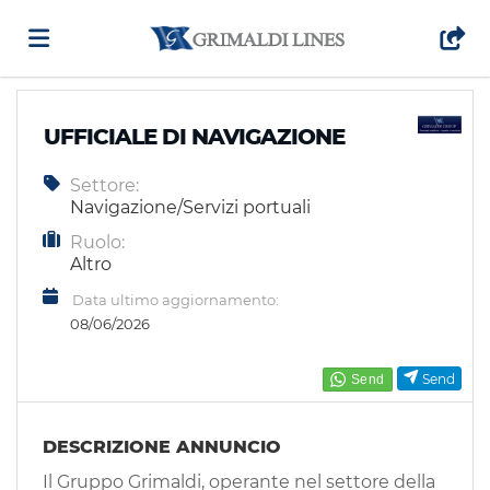
Home
UFFICIALE DI NAVIGAZIONE
Settore:
Offerte
Navigazione/Servizi portuali
Ruolo:
di
Carica
Altro
Data ultimo aggiornamento:
08/06/2026
lavoro
il
Login
Send
CV
Lingua
DESCRIZIONE ANNUNCIO
Il Gruppo Grimaldi, operante nel settore della