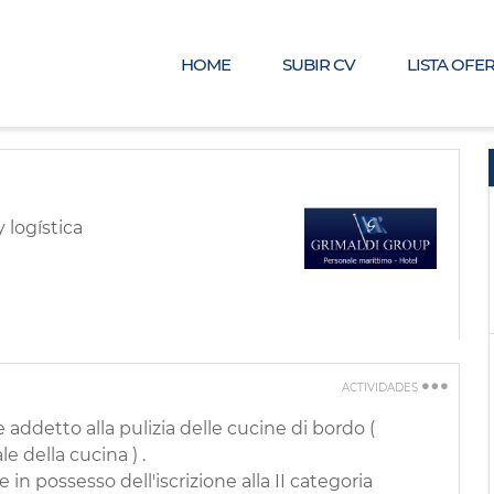
HOME
SUBIR CV
LISTA OFE
 logística
ACTIVIDADES
Imprimir
 addetto alla pulizia delle cucine di bordo (
e della cucina ) .
Recomienda a
un amigo
in possesso dell'iscrizione alla II categoria