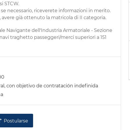
rsi STCW.
se necessario, riceverete informazioni in merito.
 avere già ottenuto la matricola di II categoria.
ale Navigante dell'Industria Armatoriale - Sezione
 navi traghetto passeggeri/merci superiori a 151
00
l, con objetivo de contratación indefinida
na
Postularse