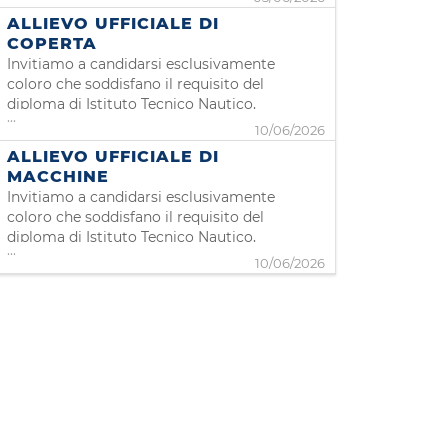
colloquio con i nostri reclutatori, avere
ALLIEVO UFFICIALE DI
già ottenuto la matricola di II
COPERTA
categoria. CONTRATTO : I391 CCNL
Invitiamo a candidarsi esclusivamente
per il Personale Navigante
coloro che soddisfano il requisito del
dell'Industria Arm
diploma di Istituto Tecnico Nautico,
...
indirizzo Coperta. Grimaldi Euromed,
10/06/2026
compagnia leader nel settore della
ALLIEVO UFFICIALE DI
navigazione passeggeri e merci, è alla
MACCHINE
ricerca di candidati per la posizione
Invitiamo a candidarsi esclusivamente
di Allievo Ufficiale di Coperta da in
coloro che soddisfano il requisito del
diploma di Istituto Tecnico Nautico,
...
indirizzo Macchina. Grimaldi Euromed,
10/06/2026
compagnia leader nel settore della
navigazione passeggeri e merci, è alla
ricerca di candidati per la posizione
di Allievo Ufficiale di Coperta da i