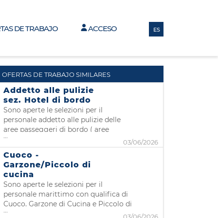
RTAS DE TRABAJO
ACCESO
ES
OFERTAS DE TRABAJO SIMILARES
Addetto alle pulizie
sez. Hotel di bordo
Sono aperte le selezioni per il
personale addetto alle pulizie delle
aree passeggeri di bordo ( aree
...
pubbliche, servizi igienici, cabine ) .
03/06/2026
Per poter imbarcare è necessario
Cuoco -
essere in possesso dell'iscrizione alla II
Garzone/Piccolo di
categoria gente di mare ed aver
cucina
conseguito i corsi STCW. Qualora non
Sono aperte le selezioni per il
ancora in vo
personale marittimo con qualifica di
Cuoco, Garzone di Cucina e Piccolo di
...
cucina E' necessario, per accedere al
03/06/2026