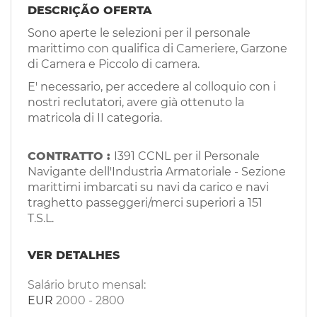
EN
DESCRIÇÃO OFERTA
Sono aperte le selezioni per il personale
marittimo con qualifica di Cameriere, Garzone
FR
di Camera e Piccolo di camera.
E' necessario, per accedere al colloquio con i
IT
nostri reclutatori, avere già ottenuto la
matricola di II categoria.
DE
CONTRATTO :
I391 CCNL per il Personale
Navigante dell'Industria Armatoriale - Sezione
marittimi imbarcati su navi da carico e navi
ES
traghetto passeggeri/merci superiori a 151
T.S.L.
PT
VER DETALHES
Salário bruto mensal:
EUR
2000
-
2800