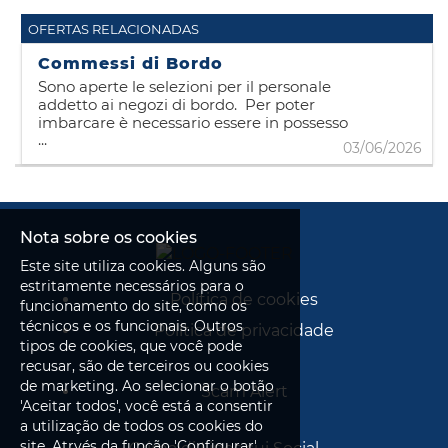
OFERTAS RELACIONADAS
Commessi di Bordo
Sono aperte le selezioni per il personale
addetto ai negozi di bordo. Per poter
imbarcare è necessario essere in possesso
...
dell'iscrizione alla II categoria gente di
03/06/2026
mare ed aver conseguito i corsi STCW.
Qualora non ancora in vostro possesso, se
necessario, riceverete informazioni in
merito. E' necessario, per accedere al
colloquio, avere già ottenuto la matricola di
Nota sobre os cookies
II categoria. CONTRATTO : I391 CCNL per il
Este site utiliza cookies. Alguns são
Personale Navigante dell'Industria
Armatoriale - Sezione marittimi imbarcati
estritamente necessários para o
Política de cookies
su navi da carico e navi traghetto
funcionamento do site, como os
passeggeri/merci superiori a 151 T.S.L.
técnicos e os funcionais. Outros
Política de privacidade
tipos de cookies, que você pode
recusar, são de terceiros ou cookies
de marketing. Ao selecionar o botão
Scam Alert
'Aceitar todos', você está a consentir
a utilização de todos os cookies do
site. Atrvés da função 'Configurar',