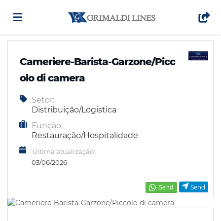
Página
Cameriere-Barista-Garzone/Picc
olo di camera
inicial
Ofertas
Setor:
Distribuição/Logistica
de
Regista-
Função:
Restauração/Hospitalidade
Última atualização:
emprego
te
Iniciar
03/06/2026
sessão
Língua
Send