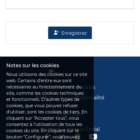
processo di selezione dei dipendenti.
Ai sensi dell'art. 26 GDPR i suddetti Contitolari
hanno determinato, mediante un accordo
interno, le rispettive responsabilità, per le aree
'HR – Personale' e 'Crew', in merito all'osservanza
Enregistrez
degli obblighi derivanti dal Regolamento.
Per le informazioni relative alla cookie policy
adottata dalla società titolare del sito web
(Grimaldi Group S.p.A.), si rinvia al presente link:
https://www.grimaldi.napoli.it/it/cookies.html
Notes sur les cookies
Nous utilisons des cookies sur ce site
Contitolare del Trattamento
web. Certains d'entre eux sont
GRIMALDI GROUP S.p.A., con sede in Via
nécessaires au fonctionnement du
Politique de cookies
Emerico Amari, 8 – 90139, Palermo - Codice
site, comme les cookies techniques
Fiscale 00117240820 e Partita I.V.A. IT00117240820
Politique de confidentialité
et fonctionnels. D'autres types de
– Fax +390815517401 – E-mail:
cookies, que vous pouvez refuser
switchboard@grimaldi.napoli.it
d'utiliser, sont les cookies de tiers. En
Scam Alert
cliquant sur "Accepter tous", vous
Contitolare del Trattamento
consentez à l'utilisation de tous les
GRIMALDI EUROMED S.p.A., con sede in Via
Grimaldi Lines sui Social
cookies du site. En cliquant sur le
Emerico Amari, 8 – 90139, Palermo - Codice
bouton "Configurer", vous pouvez
Fiscale 00278730825 e Partita I.V.A.