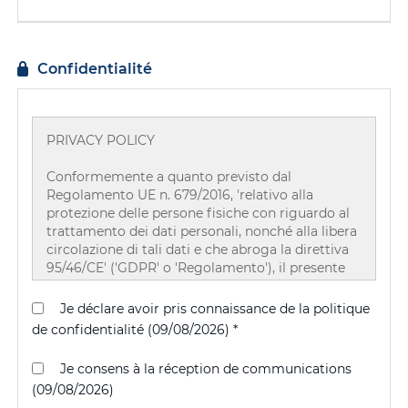
Confidentialité
PRIVACY POLICY
Conformemente a quanto previsto dal
Regolamento UE n. 679/2016, 'relativo alla
protezione delle persone fisiche con riguardo al
trattamento dei dati personali, nonché alla libera
circolazione di tali dati e che abroga la direttiva
95/46/CE' ('GDPR' o 'Regolamento'), il presente
documento riepiloga brevemente i principi
regolatori del trattamento dei dati effettuato da
Je déclare avoir pris connaissance de la politique
parte delle Società Grimaldi Group S.p.A.,
de confidentialité (09/08/2026) *
Grimaldi Euromed S.p.A. e Grimald Deep Sea
S.p.A., in qualità di contitolari del trattamento, ai
Je consens à la réception de communications
sensi dell'accordo sottoscritto in data 21.05.2018,
(09/08/2026)
nell'attività di gestione delle candidature e del