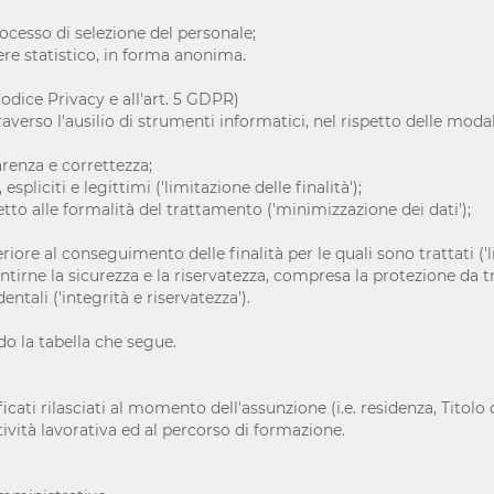
rocesso di selezione del personale;
tere statistico, in forma anonima.
Codice Privacy e all'art. 5 GDPR)
raverso l'ausilio di strumenti informatici, nel rispetto delle moda
parenza e correttezza;
espliciti e legittimi ('limitazione delle finalità');
etto alle formalità del trattamento ('minimizzazione dei dati');
ore al conseguimento delle finalità per le quali sono trattati ('l
tirne la sicurezza e la riservatezza, compresa la protezione da tra
ntali ('integrità e riservatezza').
o la tabella che segue.
ficati rilasciati al momento dell'assunzione (i.e. residenza, Titolo 
ività lavorativa ed al percorso di formazione.