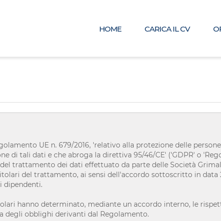
HOME
CARICA IL CV
O
amento UE n. 679/2016, 'relativo alla protezione delle persone 
ione di tali dati e che abroga la direttiva 95/46/CE' ('GDPR' o 'R
 del trattamento dei dati effettuato da parte delle Società Grima
tolari del trattamento, ai sensi dell'accordo sottoscritto in data 21
i dipendenti.
tolari hanno determinato, mediante un accordo interno, le rispetti
nza degli obblighi derivanti dal Regolamento.