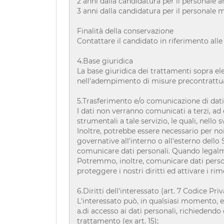
2 anni dalla candidatura per il personale 
3 anni dalla candidatura per il personale 
Finalità della conservazione
Contattare il candidato in riferimento alle
4.Base giuridica
La base giuridica dei trattamenti sopra elen
nell'adempimento di misure precontrattuali 
5.Trasferimento e/o comunicazione di dati
I dati non verranno comunicati a terzi, ad 
strumentali a tale servizio, le quali, nello
Inoltre, potrebbe essere necessario per noi
governative all'interno o all'esterno dello 
comunicare dati personali. Quando legalm
Potremmo, inoltre, comunicare dati person
proteggere i nostri diritti ed attivare i rim
6.Diritti dell'interessato (art. 7 Codice Pri
L'interessato può, in qualsiasi momento, ese
a.di accesso ai dati personali, richiedendo 
trattamento (ex art. 15);