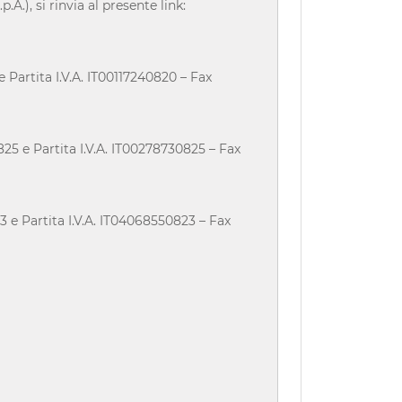
A.), si rinvia al presente link:
Partita I.V.A. IT00117240820 – Fax
5 e Partita I.V.A. IT00278730825 – Fax
e Partita I.V.A. IT04068550823 – Fax