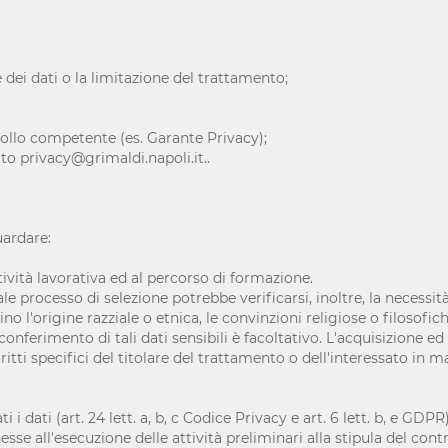
ne dei dati o la limitazione del trattamento;
trollo competente (es. Garante Privacy);
to privacy@grimaldi.napoli.it..
uardare:
ività lavorativa ed al percorso di formazione.
le processo di selezione potrebbe verificarsi, inoltre, la necessità
lino l'origine razziale o etnica, le convinzioni religiose o filosofi
Il conferimento di tali dati sensibili è facoltativo. L'acquisizione 
ritti specifici del titolare del trattamento o dell'interessato in ma
 i dati (art. 24 lett. a, b, c Codice Privacy e art. 6 lett. b, e GDPR
esse all'esecuzione delle attività preliminari alla stipula del cont