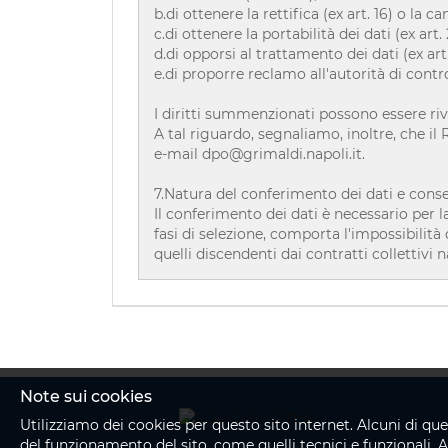
b.di ottenere la rettifica (ex art. 16) o la c
c.di ottenere la portabilità dei dati (ex art. 
d.di opporsi al trattamento dei dati (ex art.
e.di proporre reclamo all'autorità di cont
I diritti summenzionati possono essere rive
A tal riguardo, segnaliamo, inoltre, che i
e-mail dpo@grimaldi.napoli.it.
7.Natura del conferimento dei dati e con
Il conferimento dei dati è necessario per l
fasi di selezione, comporta l'impossibilit
quelli discendenti dai contratti collettivi n
Note sui cookies
Utilizziamo dei cookies per questo sito internet. Alcuni di que
del funzionamento del sito, come quelli tecnici e funzionali. Alt