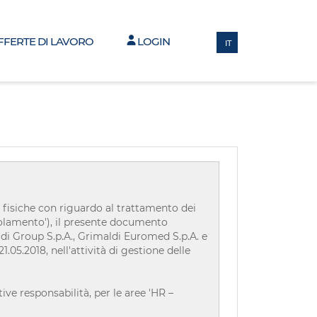
FFERTE DI LAVORO
LOGIN
IT
fisiche con riguardo al trattamento dei
egolamento'), il presente documento
ldi Group S.p.A., Grimaldi Euromed S.p.A. e
.05.2018, nell'attività di gestione delle
ve responsabilità, per le aree 'HR –