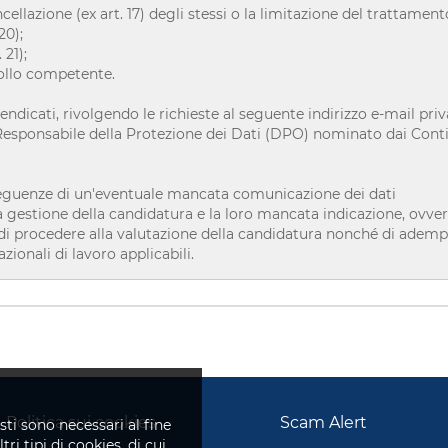
ancellazione (ex art. 17) degli stessi o la limitazione del trattamento
20);
 21);
rollo competente.
ndicati, rivolgendo le richieste al seguente indirizzo e-mail pri
l Responsabile della Protezione dei Dati (DPO) nominato dai Contit
seguenze di un'eventuale mancata comunicazione dei dati
a gestione della candidatura e la loro mancata indicazione, ovvero
à di procedere alla valutazione della candidatura nonché di ademp
azionali di lavoro applicabili.
Politica sui cookies
Scam Alert
sti sono necessari al fine
ri tipi di cookies, di cui