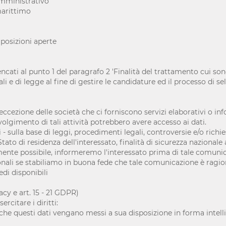
amministrativo
marittimo
 posizioni aperte
cati al punto 1 del paragrafo 2 'Finalità del trattamento cui sono 
e di legge al fine di gestire le candidature ed il processo di se
eccezione delle società che ci forniscono servizi elaborativi o in
 svolgimento di tali attività potrebbero avere accesso ai dati.
 - sulla base di leggi, procedimenti legali, controversie e/o rich
Stato di residenza dell'interessato, finalità di sicurezza nazional
ente possibile, informeremo l'interessato prima di tale comunic
ali se stabiliamo in buona fede che tale comunicazione è ragio
edi disponibili
vacy e art. 15 - 21 GDPR)
rcitare i diritti:
che questi dati vengano messi a sua disposizione in forma intelligi