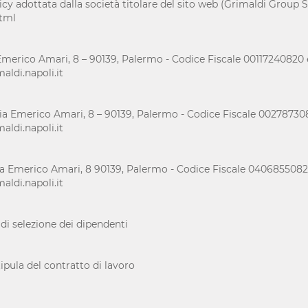
icy adottata dalla società titolare del sito web (Grimaldi Group S.p.
html
erico Amari, 8 – 90139, Palermo - Codice Fiscale 00117240820 e 
ldi.napoli.it
 Emerico Amari, 8 – 90139, Palermo - Codice Fiscale 0027873082
ldi.napoli.it
a Emerico Amari, 8 90139, Palermo - Codice Fiscale 04068550823 
ldi.napoli.it
di selezione dei dipendenti
tipula del contratto di lavoro