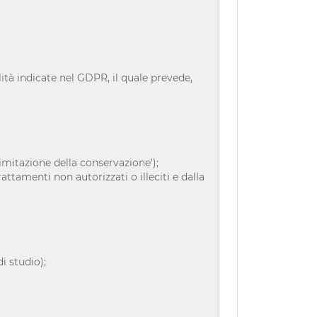
lità indicate nel GDPR, il quale prevede,
imitazione della conservazione');
ttamenti non autorizzati o illeciti e dalla
di studio);