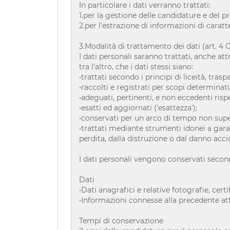
In particolare i dati verranno trattati:
1.per la gestione delle candidature e del p
2.per l'estrazione di informazioni di carat
3.Modalità di trattamento dei dati (art. 4 
I dati personali saranno trattati, anche att
tra l'altro, che i dati stessi siano:
•trattati secondo i principi di liceità, tras
•raccolti e registrati per scopi determinati, 
•adeguati, pertinenti, e non eccedenti risp
•esatti ed aggiornati ('esattezza');
•conservati per un arco di tempo non superi
•trattati mediante strumenti idonei a garan
perdita, dalla distruzione o dal danno accide
I dati personali vengono conservati second
Dati
•Dati anagrafici e relative fotografie, certi
•Informazioni connesse alla precedente att
Tempi di conservazione