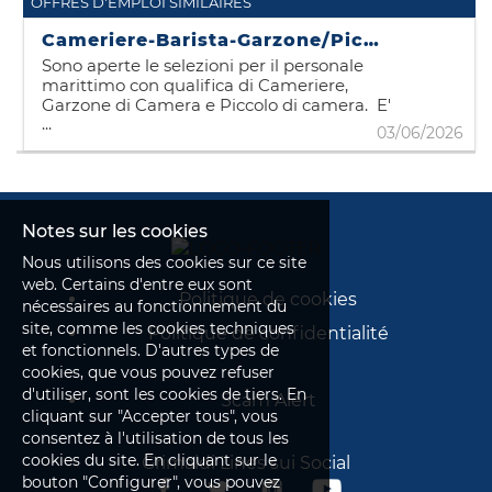
OFFRES D'EMPLOI SIMILAIRES
Cameriere-Barista-Garzone/Piccolo di camera
Sono aperte le selezioni per il personale
marittimo con qualifica di Cameriere,
Garzone di Camera e Piccolo di camera. E'
...
necessario, per accedere al colloquio con i
03/06/2026
nostri reclutatori, avere già ottenuto la
matricola di II categoria. CONTRATTO
: I391 CCNL per il Personale Navigante
dell'Industria Armatoriale - Sezione
marittimi imbarcati su navi da carico e navi
Notes sur les cookies
traghetto passeggeri/merci superiori a 151
Nous utilisons des cookies sur ce site
T.S.L.
web. Certains d'entre eux sont
Politique de cookies
nécessaires au fonctionnement du
site, comme les cookies techniques
Politique de confidentialité
et fonctionnels. D'autres types de
cookies, que vous pouvez refuser
d'utiliser, sont les cookies de tiers. En
Scam Alert
cliquant sur "Accepter tous", vous
consentez à l'utilisation de tous les
cookies du site. En cliquant sur le
Grimaldi Lines sui Social
bouton "Configurer", vous pouvez