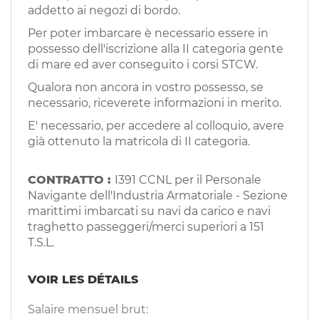
EN
addetto ai negozi di bordo.
Per poter imbarcare è necessario essere in
possesso dell'iscrizione alla II categoria gente
FR
di mare ed aver conseguito i corsi STCW.
Qualora non ancora in vostro possesso, se
IT
necessario, riceverete informazioni in merito.
E' necessario, per accedere al colloquio, avere
già ottenuto la matricola di II categoria.
DE
CONTRATTO :
I391 CCNL per il Personale
Navigante dell'Industria Armatoriale - Sezione
ES
marittimi imbarcati su navi da carico e navi
traghetto passeggeri/merci superiori a 151
T.S.L.
PT
VOIR LES DÉTAILS
Salaire mensuel brut: