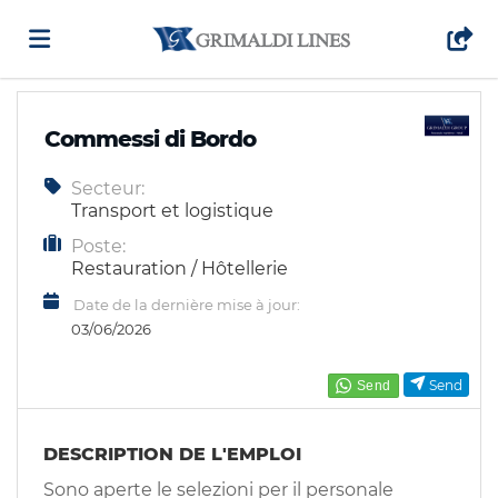
Accueil
Commessi di Bordo
Secteur:
Emplois
Transport et logistique
Poste:
Déposez
Restauration / Hôtellerie
Date de la dernière mise à jour:
03/06/2026
votre
Connexion
Send
CV
Langue
DESCRIPTION DE L'EMPLOI
Sono aperte le selezioni per il personale