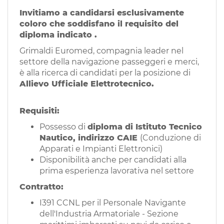
EN
Invitiamo a candidarsi esclusivamente
coloro che soddisfano il requisito del
diploma indicato .
FR
Grimaldi Euromed, compagnia leader nel
settore della navigazione passeggeri e merci,
IT
è alla ricerca di candidati per la posizione di
Allievo Ufficiale Elettrotecnico.
DE
Requisiti:
Possesso di
diploma di Istituto Tecnico
Nautico, indirizzo CAIE
(Conduzione di
ES
Apparati e Impianti Elettronici)
Disponibilità anche per candidati alla
prima esperienza lavorativa nel settore
PT
Contratto:
I391 CCNL per il Personale Navigante
dell'Industria Armatoriale - Sezione