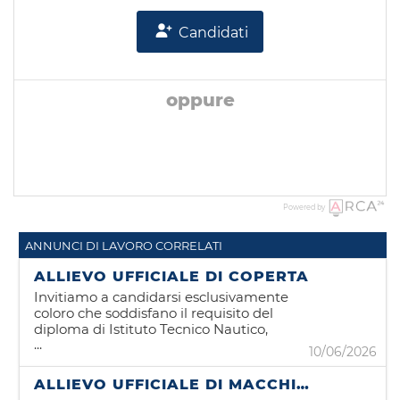
Candidati
oppure
Powered by
ANNUNCI DI LAVORO CORRELATI
ALLIEVO UFFICIALE DI COPERTA
Invitiamo a candidarsi esclusivamente
coloro che soddisfano il requisito del
diploma di Istituto Tecnico Nautico,
...
indirizzo Coperta. Grimaldi Euromed,
10/06/2026
compagnia leader nel settore della
navigazione passeggeri e merci, è alla
ALLIEVO UFFICIALE DI MACCHINE
ricerca di candidati per la posizione