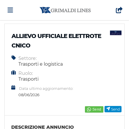
Home
ALLIEVO UFFICIALE ELETTROTE
CNICO
Offerte
Settore:
Trasporti e logistica
di
Carica
Ruolo:
Trasporti
Data ultimo aggiornamento:
lavoro
il
Login
08/06/2026
CV
Lingua
Send
DESCRIZIONE ANNUNCIO