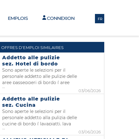
EMPLOIS
CONNEXION
FR
OFFRES D'EMPLOI SIMILAIRES
Addetto alle pulizie
sez. Hotel di bordo
Sono aperte le selezioni per il
personale addetto alle pulizie delle
aree passeggeri di bordo ( aree
...
pubbliche, servizi igienici, cabine ) .
03/06/2026
Per poter imbarcare è necessario
Addetto alle pulizie
essere in possesso dell'iscrizione alla II
sez. Cucina
categoria gente di mare ed aver
Sono aperte le selezioni per il
conseguito i corsi STCW. Qualora non
personale addetto alla pulizia delle
ancora in vo
cucine di bordo ( lavapiatti, lava
...
pentole, lavaggio generale della cucina
03/06/2026
) . Per poter imbarcare è necessario