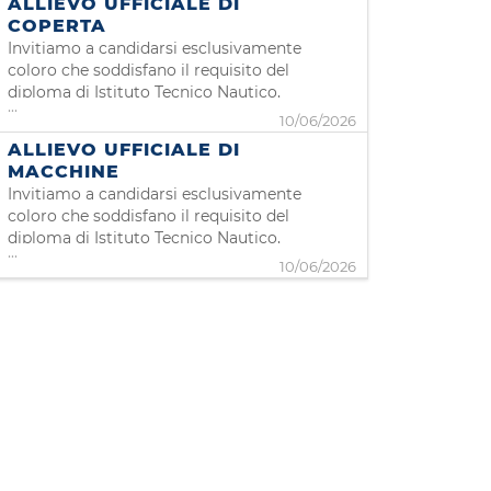
ALLIEVO UFFICIALE DI
essere in possesso dell'iscrizione alla II
COPERTA
categoria gente di mare ed aver
Invitiamo a candidarsi esclusivamente
conseguito i corsi STCW. Qualora non
coloro che soddisfano il requisito del
ancor
diploma di Istituto Tecnico Nautico,
...
indirizzo Coperta. Grimaldi Euromed,
10/06/2026
compagnia leader nel settore della
ALLIEVO UFFICIALE DI
navigazione passeggeri e merci, è alla
MACCHINE
ricerca di candidati per la posizione
Invitiamo a candidarsi esclusivamente
di Allievo Ufficiale di Coperta da in
coloro che soddisfano il requisito del
diploma di Istituto Tecnico Nautico,
...
indirizzo Macchina. Grimaldi Euromed,
10/06/2026
compagnia leader nel settore della
navigazione passeggeri e merci, è alla
ricerca di candidati per la posizione
di Allievo Ufficiale di Coperta da i