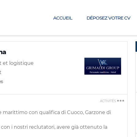
ACCUEIL
DÉPOSEZ VOTRE CV
na
 et logistique
t
26
ACTIVITÉS
Imprimez
le marittimo con qualifica di Cuoco, Garzone di
Dites-le à un
ami
con i nostri reclutatori, avere già ottenuto la